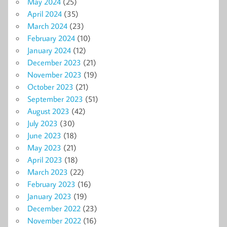
May 2024
(25)
April 2024
(35)
March 2024
(23)
February 2024
(10)
January 2024
(12)
December 2023
(21)
November 2023
(19)
October 2023
(21)
September 2023
(51)
August 2023
(42)
July 2023
(30)
June 2023
(18)
May 2023
(21)
April 2023
(18)
March 2023
(22)
February 2023
(16)
January 2023
(19)
December 2022
(23)
November 2022
(16)