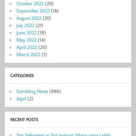
October 2022
(20)
September 2022
(18)
August 2022
(20)
July 2022
(21)
June 2022
(18)
May 2022
(14)
April 2022
(20)
March 2022
(1)
CATEGORIES
Gambling News
(886)
togel
(2)
RECENT POSTS
Slot Telkomsel vs Slot Indosat: Mana yang Lebih