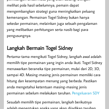
melihat pola hasil sebelumnya, pemain dapat
mengembangkan strategi guna meningkatkan peluang
kemenangan. Permainan Togel Sidney bukan hanya
sekedar permainan, melainkan juga sebuah pengalaman
yang melibatkan perhitungan serta nasib bagi para
pengusungnya.
Langkah Bermain Togel Sidney
Pertama-tama mengikuti Togel Sidney, langkah awal adalah
memilih tipe permainan yang ingin anda ikuti. Togel Sidney
menawarkan beraneka tipe permainan, mulai dari 2D, 3D,
sampai 4D. Masing-masing jenis permainan memiliki cara
hitung dan kesempatan menang yang berbeda. Pastikan
anda mengetahui ketentuan masing-masing jenis
permainan sebelum melakukan taruhan.
Pengeluaran SDY
Sesudah memilih tipe permainan, langkah berikutnya
adalah menentukan angka yang akan dijadikan taruhan.