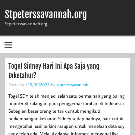
Skip
to
Stpeterssavannah.org
content
Stpeterssavannah.org
Togel Sidney Hari Ini Apa Saja yang
Diketahui?
Posted on
19/09/2025
by
stpeterssavannah
Togel SDY telah menjadi salah satu permainan yang paling
populer di kalangan para penggemar taruhan di Indonesia.
Sebagian besar orang tertarik untuk mengikuti
perkembangan keluaran Sidney setiap harinya, baik untuk
mengetahui hasil terkini maupun untuk menelaah data sdy
yang telah ada. Melalui adanya informasi mengenai live